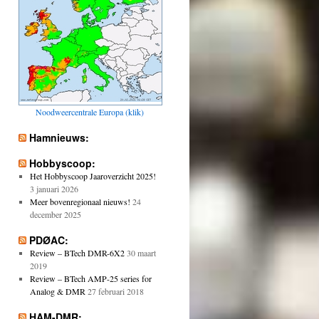
Noodweercentrale Europa (klik)
Hamnieuws:
Hobbyscoop:
Het Hobbyscoop Jaaroverzicht 2025!
3 januari 2026
Meer bovenregionaal nieuws!
24
december 2025
PDØAC:
Review – BTech DMR-6X2
30 maart
2019
Review – BTech AMP-25 series for
Analog & DMR
27 februari 2018
HAM-DMR: