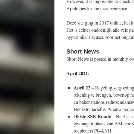
However, it is impossible to check a
Apologies for the inconvenience.
Deze site ging in 2017 online, het 
Het is echter ondoenlijk alle vele p
hyperlinks. Excuses voor het onge
Short News
Short News is posted in monthly ov
April 2021:
April 22
– Regeling vergoeding
rekening te brengen, bovenop he
en bakenstations radiozendamat
Het extra tarief is 79 euro per ja
00ste SSB-Ronde
1
– Na 3 jaar
gevraagt inplaats van AM een SS
roepletters PI4ANH.