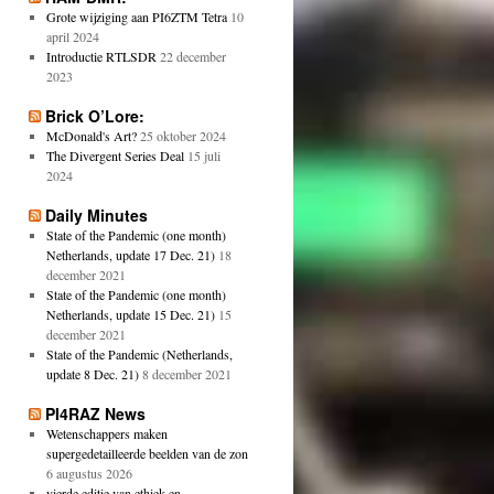
Grote wijziging aan PI6ZTM Tetra
10
april 2024
Introductie RTLSDR
22 december
2023
Brick O’Lore:
McDonald's Art?
25 oktober 2024
The Divergent Series Deal
15 juli
2024
Daily Minutes
State of the Pandemic (one month)
Netherlands, update 17 Dec. 21)
18
december 2021
State of the Pandemic (one month)
Netherlands, update 15 Dec. 21)
15
december 2021
State of the Pandemic (Netherlands,
update 8 Dec. 21)
8 december 2021
PI4RAZ News
Wetenschappers maken
supergedetailleerde beelden van de zon
6 augustus 2026
vierde editie van ethiek en