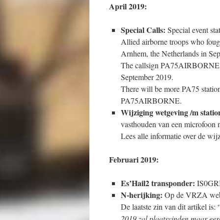
April 2019:
Special Calls:
Special event sta
Allied airborne troops who foug
Arnhem, the Netherlands in Se
The callsign PA75AIRBORNE will
September 2019.
There will be more PA75 statio
PA75AIRBORNE.
Wijziging wetgeving /m statio
vasthouden van een microfoon n
Lees alle informatie over de wij
Februari 2019:
Es’Hail2 transponder:
IS0GRB
N-herijking:
Op de VRZA website
De laatste zin van dit artikel is: 
2019 zal plaatsvinden maar eer