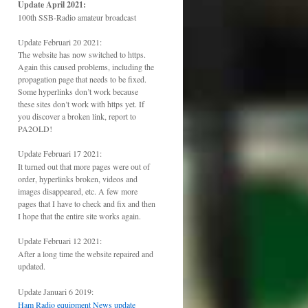
Update April 2021:
100th SSB-Radio amateur broadcast
Update Februari 20 2021:
The website has now switched to https.
Again this caused problems, including the
propagation page that needs to be fixed.
Some hyperlinks don’t work because
these sites don’t work with https yet.
If
you discover a broken link, report to
PA2OLD!
Update Februari 17 2021:
It turned out that more pages were out of
order, hyperlinks broken, videos and
images disappeared, etc. A few more
pages that I have to check and fix and then
I hope that the entire site works again.
Update Februari 12 2021:
After a long time the website repaired and
updated.
Update Januari 6 2019:
Ham Radio equipment News update