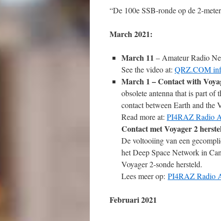
“De 100e SSB-ronde op de 2-mete
March 2021:
March 11
–
Amateur Radio New
See the video at:
QRZ.COM info
March 1 –
Contact with Voya
obsolete antenna that is part of
contact between Earth and the 
Read more at:
PI4RAZ Radio A
Contact met Voyager 2 herste
De voltooiing van een gecompli
het Deep Space Network in Canbe
Voyager 2-sonde hersteld.
Lees meer op:
PI4RAZ Radio A
Februari 2021