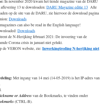
ne:
In november 2020 kwam het tiende magazine van de DARU
s aflevering 13 te downloaden:
DARU Magazine editie 13
Alle
oaden op de site van de DARU, zie hiervoor de download pagina
nion:
Downloads
azines can also be read in the English language!
ownloaded:
Downloads
rent de N-Herijking februari 2021: De invoering van de
amde Corona crisis in januari niet gelukt.
Inwerkingtreding N-herijking niet
 op de VERON website, zie:
deling:
Met ingang van 14 mei (14-05-2019) is het IP-adres van
.
l
.
ickname or Address
van de Bookmarks, te vinden onder
okmarks
(CTRL-B).