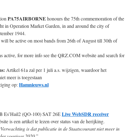
PA75AIRBORNE
tion
honours the 75th commemoration of the
ht in Operation Market Garden, in and around the city of
ptember 1944.
 be active on most bands from 26th of August till 30th of
ns active, for more info see the QRZ.COM website and search for
ns:
Artikel 61a zal per 1 juli a.s. wijzigen, waardoor het
iet meer is toegestaan
Hamnieuws.nl
ziging op:
Live WebSDR receiver
 Es’Hail2 (QO-100) SAT 26E
 is een artikel te lezen over status van de herijking.
“
Verwachting is dat publicatie in de Staatscourant niet meer in
der voorjaar 2020.
”