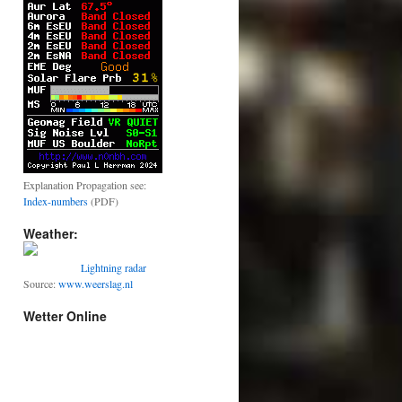
Explanation Propagation see:
Index-numbers
(PDF)
Weather:
Lightning radar
Source:
www.weerslag.nl
Wetter Online