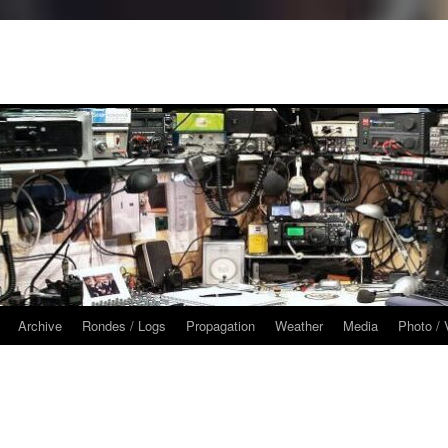
Archive
Rondes / Logs
Propagation
Weather
Media
Photo / 