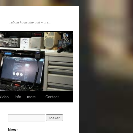
…about hamradio and more…
Video
Info
more…
Contact
New: