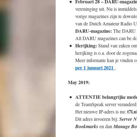
Februari 28 –
DARU-magazi
vereninging uit. Nu is inmiddel
vorige magazines zijn te downl
van de Dutch Amateur Radio U
DARU-magazine:
The DARU mag
All DARU magazines can be d
Herijking:
Stand van zaken omt
herijking is o.a. door de zogena
Meer informatie kan je vinden
per 1 januari 2021
.
May 2019:
ATTENTIE belangrijke mede
de TeamSpeak server veranderd
t7l.n
Het nieuwe IP-adres is nu:
Dit adres invoeren bij:
Server N
Bookmarks
en dan
Manage Bo